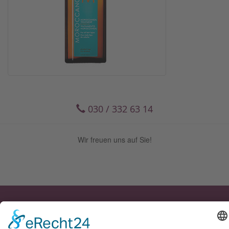
030 / 332 63 14
Wir freuen uns auf Sie!
rica.mariposa GmbH | Friseur • Kosmetik •
Pediküre | Päwesiner Weg 3 | 13581 Berlin-